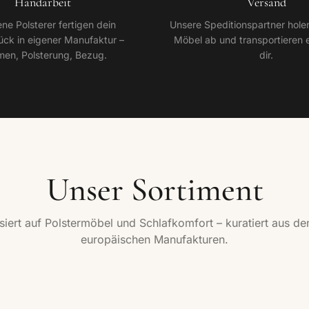
Handarbeit
Versand
ene Polsterer fertigen dein
Unsere Speditionspartner holen
ck in eigener Manufaktur –
Möbel ab und transportieren e
en, Polsterung, Bezug.
dir.
Unser Sortiment
isiert auf Polstermöbel und Schlafkomfort – kuratiert aus de
landschaften
Sessel & Sofas
europäischen Manufakturen.
en →
Entdecken →