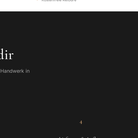
dir
s Handwerk in
UNSERE GESCHICHTE
4