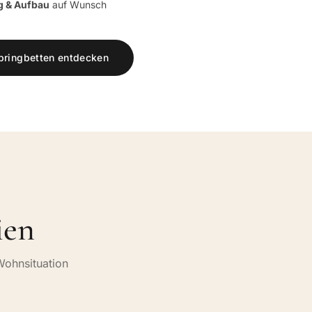
g & Aufbau
auf Wunsch
pringbetten entdecken
ien
Wohnsituation