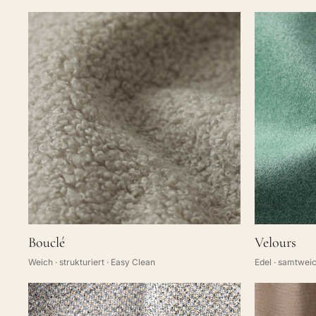
Bouclé
Velours
Weich · strukturiert · Easy Clean
Edel · samtweic