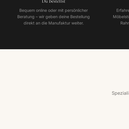
Du bestellst
Bequem online oder mit persönlicher
Erfahr
Beratung – wir geben deine Bestellung
Möbelstü
direkt an die Manufaktur weiter.
Rahm
Spezial
Ecksofas
Wohn
Entdecken →
Entdeck