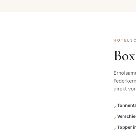
HOTELS
Box
Erholsame
Federkern
direkt vo
Tonnent
✓
Verschie
✓
Topper i
✓