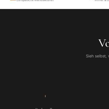
Vo
Sieh selbst,
SCHRITT
VON 4
1