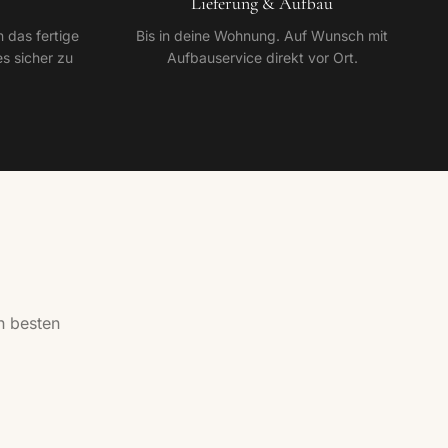
Lieferung & Aufbau
 das fertige
Bis in deine Wohnung. Auf Wunsch mit
s sicher zu
Aufbauservice direkt vor Ort.
n besten
Polsterbetten
Entdecken →