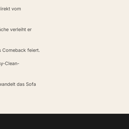
direkt vom
che verleiht er
s Comeback feiert.
sy-Clean-
rwandelt das Sofa