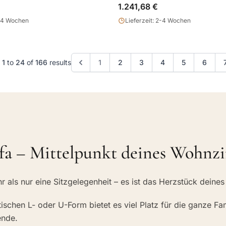
1.241,68 €
2-4 Wochen
Lieferzeit: 2-4 Wochen
g
1
to
24
of
166
results
1
2
3
4
5
6
fa – Mittelpunkt deines Wohn
hr als nur eine Sitzgelegenheit – es ist das Herzstück dein
tischen L- oder U-Form bietet es viel Platz für die ganze Fa
ende.