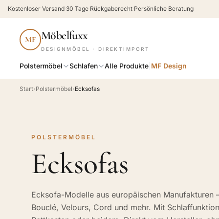
Kostenloser Versand
·
30 Tage Rückgaberecht
·
Persönliche Beratung
Möbelfuxx
MF
DESIGNMÖBEL · DIREKTIMPORT
Polstermöbel
Schlafen
Alle Produkte
|
MF Design
Start
›
Polstermöbel
›
Ecksofas
POLSTERMÖBEL
Ecksofas
Ecksofa-Modelle aus europäischen Manufakturen –
Bouclé, Velours, Cord und mehr. Mit Schlaffunktion