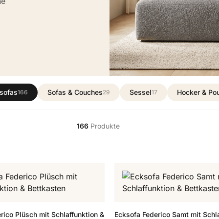
ne
sofas
Sofas & Couches
Sessel
Hocker & Po
166
29
17
166
Produkte
rico Plüsch mit Schlaffunktion &
Ecksofa Federico Samt mit Schla