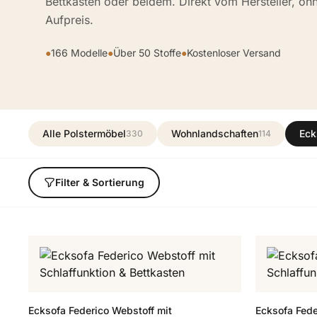
Bettkasten oder beidem. Direkt vom Hersteller, oh
Aufpreis.
●
166 Modelle
●
Über 50 Stoffe
●
Kostenloser Versand
Alle Polstermöbel
Wohnlandschaften
Eck
330
114
Filter & Sortierung
Ecksofa Federico Webstoff mit
Ecksofa Fede