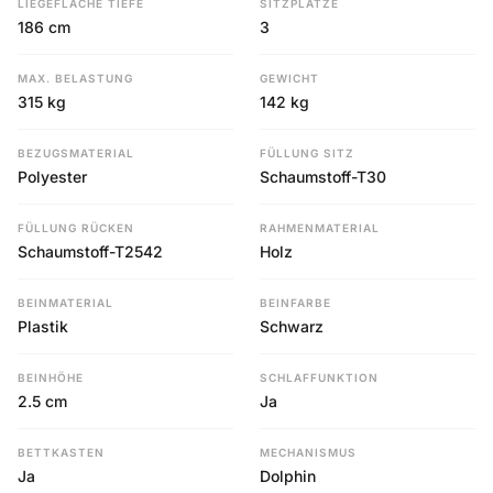
LIEGEFLÄCHE TIEFE
SITZPLÄTZE
186 cm
3
MAX. BELASTUNG
GEWICHT
315 kg
142 kg
BEZUGSMATERIAL
FÜLLUNG SITZ
Polyester
Schaumstoff-T30
FÜLLUNG RÜCKEN
RAHMENMATERIAL
Schaumstoff-T2542
Holz
BEINMATERIAL
BEINFARBE
Plastik
Schwarz
BEINHÖHE
SCHLAFFUNKTION
2.5 cm
Ja
BETTKASTEN
MECHANISMUS
Ja
Dolphin