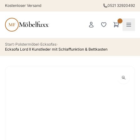
Kostenloser Versand
0521 32920492
Möbelfuxx
MF
Start
›
Polstermöbel
›
Ecksofas
›
Ecksofa Lord II Kunstleder mit Schlaffunktion & Bettkasten