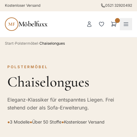
Kostenloser Versand
0521 32920492
Möbelfuxx
MF
Start
›
Polstermöbel
›
Chaiselongues
POLSTERMÖBEL
Chaiselongues
Eleganz-Klassiker für entspanntes Liegen. Frei
stehend oder als Sofa-Erweiterung.
●
3 Modelle
●
Über 50 Stoffe
●
Kostenloser Versand