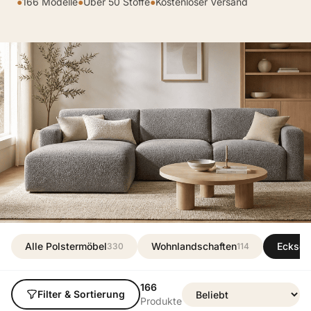
●
166 Modelle
●
Über 50 Stoffe
●
Kostenloser Versand
Alle Polstermöbel
Wohnlandschaften
Ecksof
330
114
166
Filter & Sortierung
Produkte