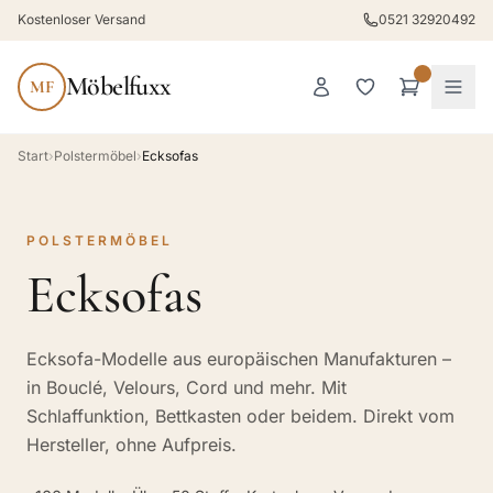
Kostenloser Versand
0521 32920492
Möbelfuxx
MF
Start
›
Polstermöbel
›
Ecksofas
POLSTERMÖBEL
Ecksofas
Ecksofa-Modelle aus europäischen Manufakturen –
in Bouclé, Velours, Cord und mehr. Mit
Schlaffunktion, Bettkasten oder beidem. Direkt vom
Hersteller, ohne Aufpreis.