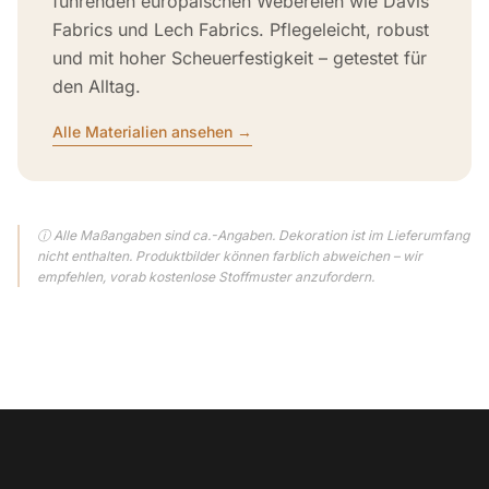
führenden europäischen Webereien wie Davis
Fabrics und Lech Fabrics. Pflegeleicht, robust
und mit hoher Scheuerfestigkeit – getestet für
den Alltag.
Alle Materialien ansehen →
ⓘ Alle Maßangaben sind ca.-Angaben. Dekoration ist im Lieferumfang
nicht enthalten. Produktbilder können farblich abweichen – wir
empfehlen, vorab kostenlose Stoffmuster anzufordern.