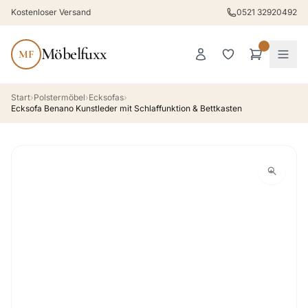
Kostenloser Versand
0521 32920492
Möbelfuxx
MF
Start
›
Polstermöbel
›
Ecksofas
›
Ecksofa Benano Kunstleder mit Schlaffunktion & Bettkasten